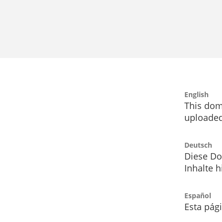
English
This dom
uploaded
Deutsch
Diese Do
Inhalte h
Español
Esta pág