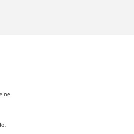
eine
do.